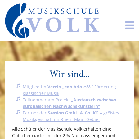
Wir sind...
Mitglied im
Verein „con brio e.V.“
Förderung
klassischer Musik
Teilnehmer am Projekt
„Austausch zwischen
europäischen Nachwuchskünstlern“
Partner der
Session GmbH & Co. KG
– größtes
Musikgeschäft im Rhein-Main-Gebiet
Alle Schüler der Musikschule Volk erhalten eine
Gutscheinkarte, mit der 2 % Nachlass eingeräumt